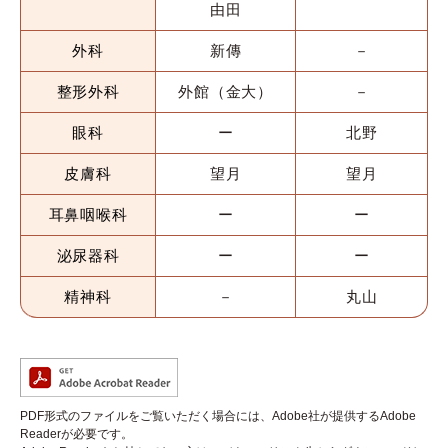
由
田
外科
新傳
－
整形外科
外館（金大）
－
眼科
ー
北野
皮膚科
​望月
望月
耳鼻咽喉科
ー
ー
泌尿器科
ー
ー
精神科
－
丸山
PDF形式のファイルをご覧いただく場合には、Adobe社が提供するAdobe
Readerが必要です。