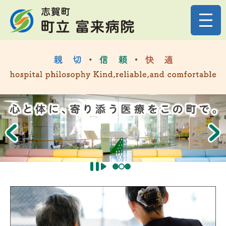
ペ
メニューを飛ばして本文へ
ー
ジ
の
本
先
頭
文
で
す
。
P
N
r
e
e
x
v
t
i
e
S
P
w
t
l
o
a
p
y