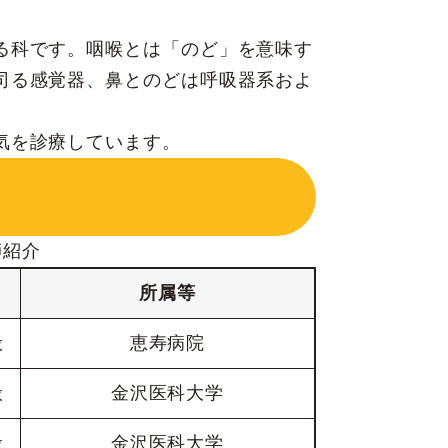
る科です。咽喉とは「のど」を意味す
司る感覚器、鼻とのどは呼吸器系およ
気を診療しています。
師紹介
所属等
般
恵寿病院
般
金沢医科大学
般
金沢医科大学