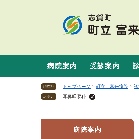
ペ
ー
ジ
の
先
頭
で
す
。
病院案内
受診案内
トップページ
>
町立 富来病院
>
診
現在地
耳鼻咽喉科
足あと
病院案内