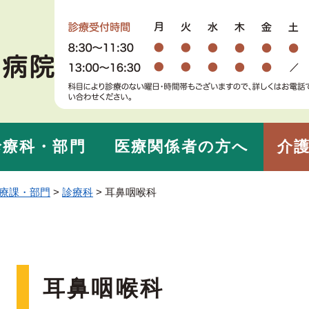
メニューを飛ばして本文へ
診療科・部門
医療関係者の方へ
介護
療課・部門
>
診療科
>
耳鼻咽喉科
本
耳鼻咽喉科
文