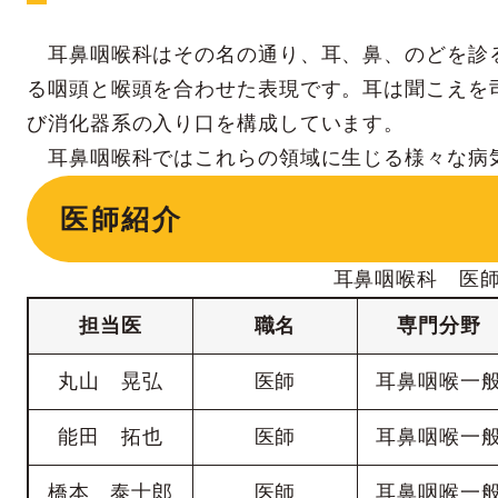
耳鼻咽喉科はその名の通り、耳、鼻、のどを診
る咽頭と喉頭を合わせた表現です。耳は聞こえを
び消化器系の入り口を構成しています。
耳鼻咽喉科ではこれらの領域に生じる様々な病
医師紹介
耳鼻咽喉科 医
担当医
職名
専門分野
丸山 晃弘
医師
耳鼻咽喉一
能田 拓也
医師
耳鼻咽喉一
橋本 泰士郎
医師
耳鼻咽喉一