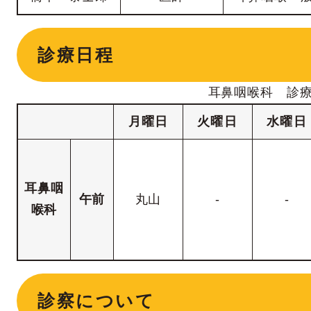
診療日程
耳鼻咽喉科 診
月曜日
火
曜日
水
曜日
耳鼻咽
午前
丸山
-
-
喉科
診察について