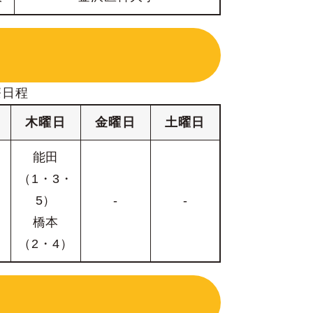
療日程
木
曜日
金
曜日
土
曜日
能田
（1・3・
5）
-
-
橋本
（2・4）