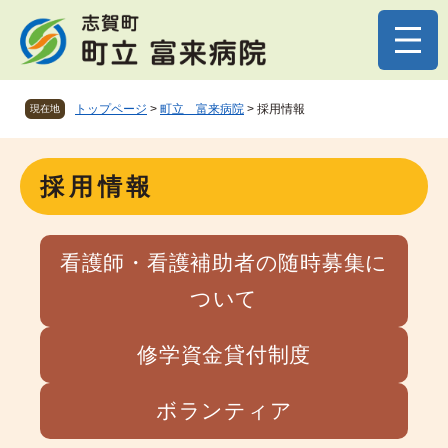
ペ
メニューを飛ばして本文へ
ー
ジ
の
先
トップページ
>
町立 富来病院
>
採用情報
現在地
頭
で
す
本
。
採用情報
文
看護師・看護補助者の随時募集に
ついて
修学資金貸付制度
ボランティア