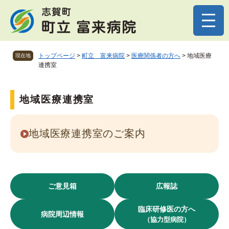
ペ
メニューを飛ばして本文へ
ー
ジ
の
先
トップページ
>
町立 富来病院
>
医療関係者の方へ
>
地域医療
現在地
頭
連携室
で
す
。
本
地域医療連携室
文
地域医療連携室のご案内
ご意見箱
広報誌
臨床研修医の方へ
病院周辺情報
（協力型病院）