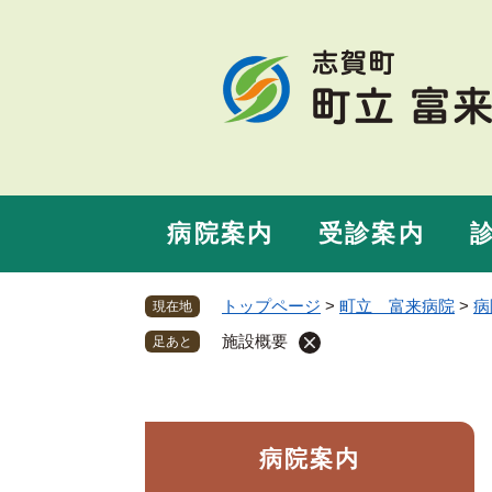
ペ
ー
ジ
の
先
頭
で
す
。
病院案内
受診案内
トップページ
>
町立 富来病院
>
病
現在地
施設概要
足あと
病院案内