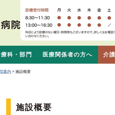
メニューを飛ばして本文へ
診療科・部門
医療関係者の方へ
介護
院案内
>
施設概要
本
施設概要
文