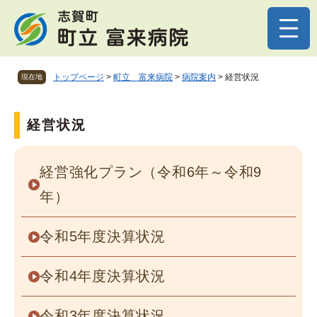
ペ
メニューを飛ばして本文へ
ー
ジ
の
先
トップページ
>
町立 富来病院
>
病院案内
>
経営状況
現在地
頭
で
す
本
経営状況
。
文
経営強化プラン（令和6年～令和9
年）
令和5年度決算状況
令和4年度決算状況
令和3年度決算状況