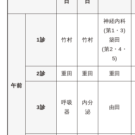
日
日
神経内科
(第1・3)
1診
竹村
竹村
築田
(第2・4・
5)
2診
重田
重田
重田
午前
呼吸
内分
3診
由田
器
泌