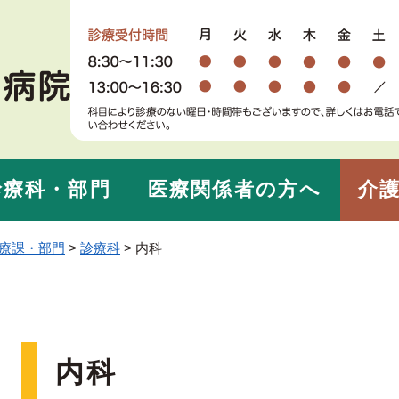
メニューを飛ばして本文へ
診療科・部門
医療関係者の方へ
介護
療課・部門
>
診療科
>
内科
本
内科
文