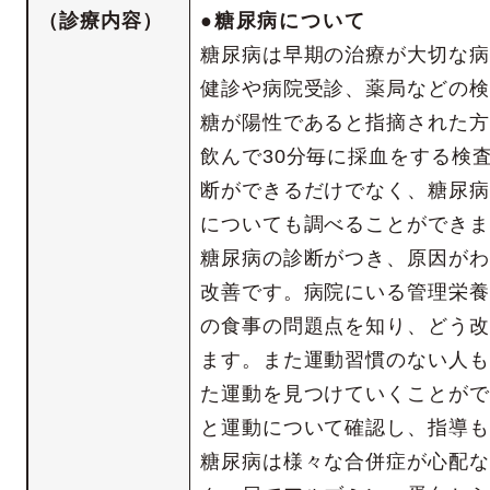
（診療内容）
●糖尿病について
糖尿病は早期の治療が大切な病
健診や病院受診、薬局などの検
糖が陽性であると指摘された方は
飲んで30分毎に採血をする検
断ができるだけでなく、糖尿病
についても調べることができま
糖尿病の診断がつき、原因がわ
改善です。病院にいる管理栄養
の食事の問題点を知り、どう改
ます。また運動習慣のない人も
た運動を見つけていくことがで
と運動について確認し、指導も
糖尿病は様々な合併症が心配な