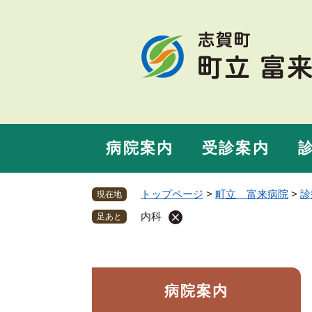
ペ
ー
ジ
の
先
頭
で
す
。
病院案内
受診案内
トップページ
>
町立 富来病院
>
診
現在地
内科
足あと
病院案内