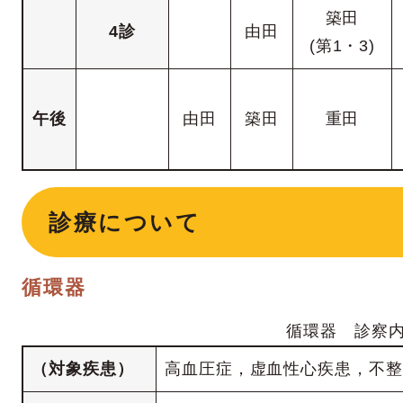
築田
4診
由田
(第1・3)
午後
由田
築田
重田
診療について
循環器
循環器 診察
（対象疾患）
高血圧症，虚血性心疾患，不整