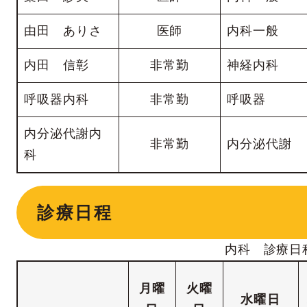
由田 ありさ
医師
内科一般
内田 信彰
非常勤
神経内科
呼吸器内科
非常勤
呼吸器
内分泌代謝内
非常勤
内分泌代謝
科
診療日程
内科 診療日
月
曜
火
曜
水
曜日