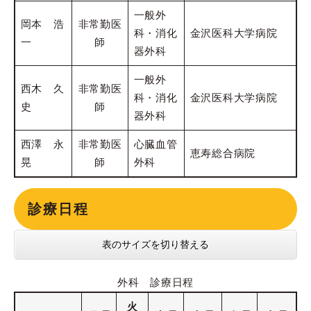
一般外
岡本 浩
非常勤医
科・消化
金沢医科大学病院
一
師
器外科
一般外
西木 久
非常勤医
科・消化
金沢医科大学病院
史
師
器外科
西澤 永
非常勤医
心臓血管
恵寿総合病院
晃
師
外科
診療日程
表のサイズを切り替える
外科 診療日程
火