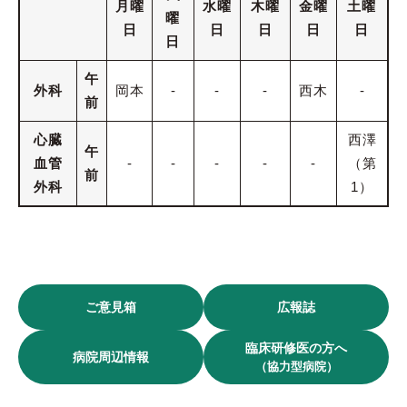
月曜
水
曜
木
曜
金
曜
土
曜
曜
日
日
日
日
日
日
午
外科
岡本
-
-
-
西木
-
前
心臓
西澤
午
血管
-
-
-
-
-
（第
前
外科
1）
ご意見箱
広報誌
臨床研修医の方へ
病院周辺情報
（協力型病院）