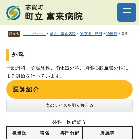
ペ
メニューを飛ばして本文へ
ー
ジ
の
先
トップページ
>
町立 富来病院
>
診療課・部門
>
診療科
>
外科
現在地
頭
で
す
本
外科
。
文
一般外科、心臓外科、消化器外科、胸部心臓血管外科に
よる診療を行っています。
医師紹介
表のサイズを切り替える
外科 医師紹介
担当医
職名
専門分野
所属等