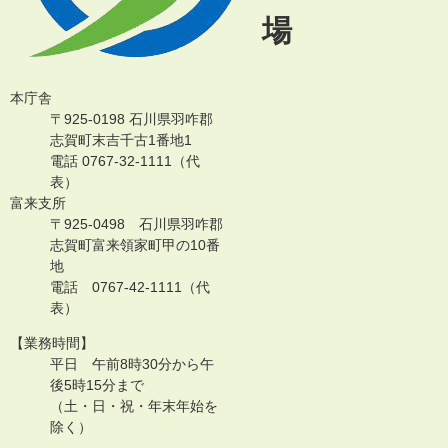
場
本庁舎
〒925-0198 石川県羽咋郡
志賀町末吉千古1番地1
電話 0767-32-1111（代
表）
富来支所
〒925-0498 石川県羽咋郡
志賀町富来領家町甲の10番
地
電話 0767-42-1111（代
表）
【業務時間】
平日 午前8時30分から午
後5時15分まで
（土・日・祝・年末年始を
除く）