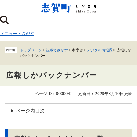
ペ
メニューを飛ばして本文へ
ー
ジ
の
先
メニュー
・
さがす
頭
で
す
トップページ
>
組織でさがす
>
本庁舎
>
デジタル情報課
>
広報しか
現在地
。
バックナンバー
広報しかバックナンバー
ページID：0009042
更新日：2026年3月10日更新
本
文
ページ内目次