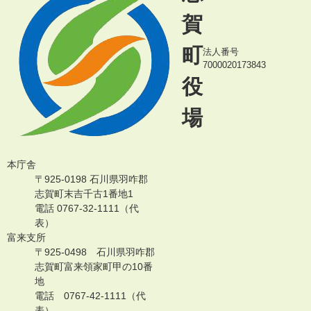
賀
町
法人番号
7000020173843
役
場
本庁舎
〒925-0198 石川県羽咋郡
志賀町末吉千古1番地1
電話 0767-32-1111（代
表）
富来支所
〒925-0498 石川県羽咋郡
志賀町富来領家町甲の10番
地
電話 0767-42-1111（代
表）