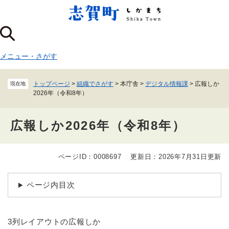
ペ
メニューを飛ばして本文へ
ー
ジ
の
先
メニュー
・
さがす
頭
で
す
トップページ
>
組織でさがす
>
本庁舎
>
デジタル情報課
>
広報しか
現在地
。
2026年（令和8年）
広報しか2026年（令和8年）
ページID：0008697
更新日：2026年7月31日更新
本
文
ページ内目次
3列レイアウトの広報しか