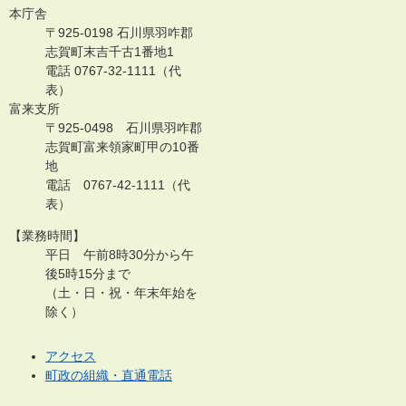
本庁舎
〒925-0198 石川県羽咋郡
志賀町末吉千古1番地1
電話 0767-32-1111（代
表）
富来支所
〒925-0498 石川県羽咋郡
志賀町富来領家町甲の10番
地
電話 0767-42-1111（代
表）
【業務時間】
平日 午前8時30分から午
後5時15分まで
（土・日・祝・年末年始を
除く）
アクセス
町政の組織・直通電話