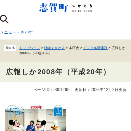
ペ
メニューを飛ばして本文へ
ー
ジ
の
先
メニュー
・
さがす
頭
で
す
トップページ
>
組織でさがす
>
本庁舎
>
デジタル情報課
>
広報しか
現在地
。
2008年（平成20年）
広報しか2008年（平成20年）
ページID：0001268
更新日：2025年12月2日更新
本
文