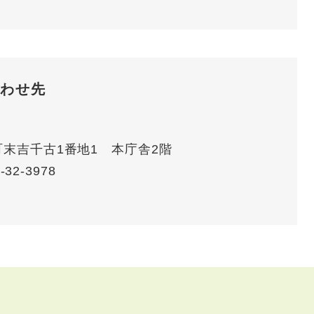
わせ先
賀町末吉千古1番地1 本庁舎2階
-32-3978