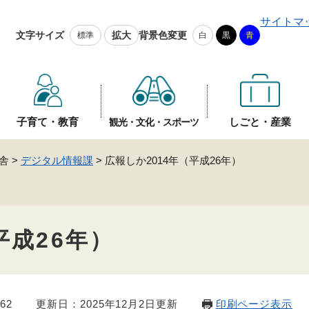
メニューを飛ばして本文へ
サイトマ
文字サイズ
拡大
背景色変更
標準
白
黒
青
子育て・教育
しごと・産業
観光・文化・スポーツ
舎
>
デジタル情報課
>
広報しか2014年（平成26年）
平成26年）
62
更新日：2025年12月2日更新
印刷ページ表示