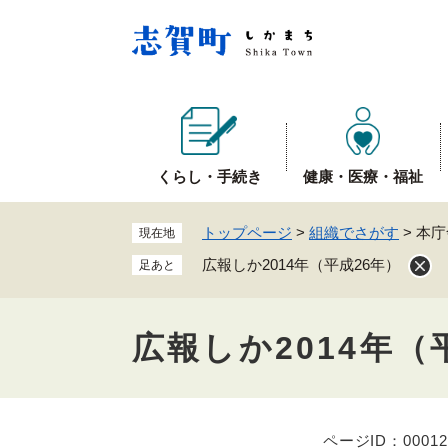
ペ
ー
ジ
の
先
頭
で
くらし・手続き
健康・医療・福祉
す
。
トップページ
>
組織でさがす
>
本庁
現在地
広報しか2014年（平成26年）
足あと
広報しか2014年（
ページID：00012
本