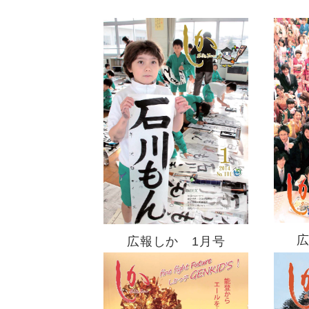
文
広報しか 1月号