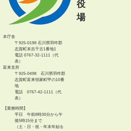
役
場
本庁舎
〒925-0198 石川県羽咋郡
志賀町末吉千古1番地1
電話 0767-32-1111（代
表）
富来支所
〒925-0498 石川県羽咋郡
志賀町富来領家町甲の10番
地
電話 0767-42-1111（代
表）
【業務時間】
平日 午前8時30分から午
後5時15分まで
（土・日・祝・年末年始を