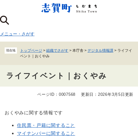
ペ
メニューを飛ばして本文へ
ー
ジ
の
先
メニュー
・
さがす
頭
で
す
トップページ
>
組織でさがす
>
本庁舎
>
デジタル情報課
>
ライフイ
現在地
。
ベント｜おくやみ
ライフイベント｜おくやみ
ページID：0007568
更新日：2026年3月5日更新
本
文
おくやみに関する情報です
住民票・戸籍に関すること
マイナンバーに関すること