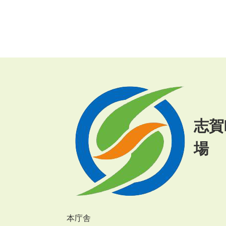
志賀
場
本庁舎