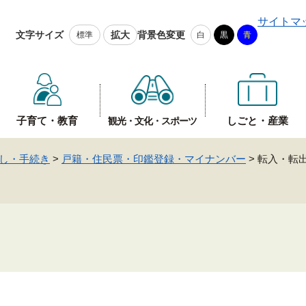
メニューを飛ばして本文へ
サイトマ
文字サイズ
拡大
背景色変更
標準
白
黒
青
子育て・教育
しごと・産業
観光・文化・スポーツ
し・手続き
>
戸籍・住民票・印鑑登録・マイナンバー
>
転入・転