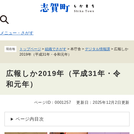
ペ
メニューを飛ばして本文へ
ー
ジ
の
先
メニュー
・
さがす
頭
で
す
トップページ
>
組織でさがす
>
本庁舎
>
デジタル情報課
>
広報しか
現在地
。
2019年（平成31年・令和元年）
広報しか2019年（平成31年・令
和元年）
ページID：0001257
更新日：2025年12月2日更新
本
文
ページ内目次