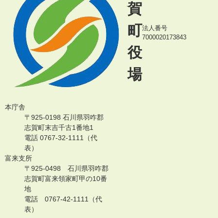
賀
町
法人番号
7000020173843
役
場
本庁舎
〒925-0198 石川県羽咋郡
志賀町末吉千古1番地1
電話 0767-32-1111（代
表）
富来支所
〒925-0498 石川県羽咋郡
志賀町富来領家町甲の10番
地
電話 0767-42-1111（代
表）