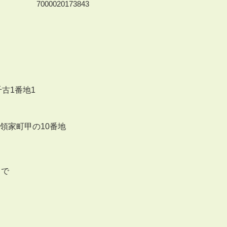
7000020173843
千古1番地1
来領家町甲の10番地
まで