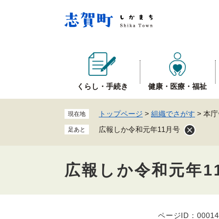
ペ
ー
ジ
の
先
頭
で
くらし・手続き
健康・医療・福祉
す
。
トップページ
>
組織でさがす
>
本庁
現在地
広報しか令和元年11月号
足あと
広報しか令和元年1
ページID：00014
本