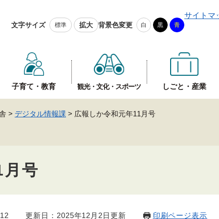
メニューを飛ばして本文へ
サイトマ
文字サイズ
拡大
背景色変更
標準
白
黒
青
子育て・教育
しごと・産業
観光・文化・スポーツ
舎
>
デジタル情報課
>
広報しか令和元年11月号
1月号
12
更新日：2025年12月2日更新
印刷ページ表示