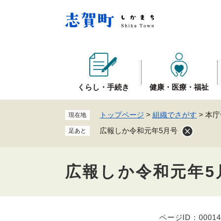
ペ
ー
ジ
の
先
頭
で
くらし・手続き
健康・医療・福祉
す
。
トップページ
>
組織でさがす
>
本庁
現在地
広報しか令和元年5月号
足あと
広報しか令和元年5
ページID：00014
本