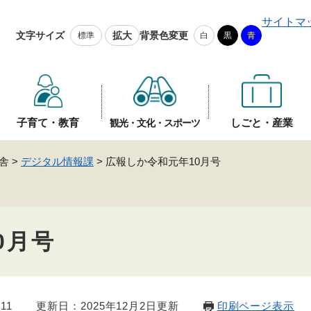
メニューを飛ばして本文へ
サイトマ
文字サイズ
拡大
背景色変更
標準
白
黒
青
子育て・教育
しごと・産業
観光・文化・スポーツ
舎
>
デジタル情報課
>
広報しか令和元年10月号
0月号
11
更新日：2025年12月2日更新
印刷ページ表示