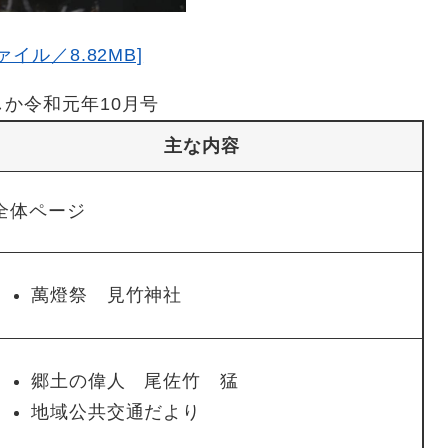
イル／8.82MB]
しか令和元年10月号
主な内容
全体ページ
萬燈祭 見竹神社
郷土の偉人 尾佐竹 猛
地域公共交通だより