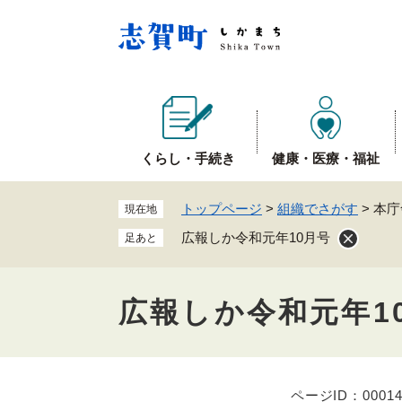
ペ
ー
ジ
の
先
頭
で
くらし・手続き
健康・医療・福祉
す
。
トップページ
>
組織でさがす
>
本庁
現在地
広報しか令和元年10月号
足あと
広報しか令和元年1
ページID：00014
本