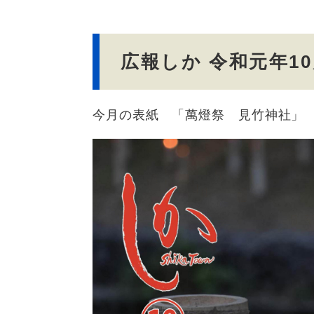
文
広報しか 令和元年1
今月の表紙 「萬燈祭 見竹神社」