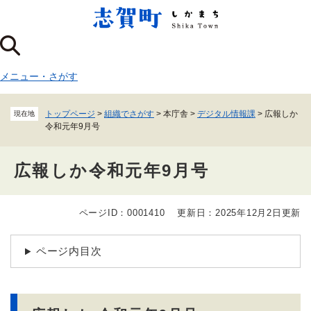
ペ
メニューを飛ばして本文へ
ー
ジ
の
先
メニュー
・
さがす
頭
で
す
トップページ
>
組織でさがす
>
本庁舎
>
デジタル情報課
>
広報しか
現在地
。
令和元年9月号
広報しか令和元年9月号
ページID：0001410
更新日：2025年12月2日更新
本
文
ページ内目次