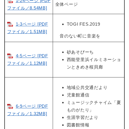
1-24ページ [PDF
全体ページ
ファイル／8.54MB]
1-3ページ [PDF
TOGI FES.2019
ファイル／1.51MB]
音のない町に音楽を
砂あそびーち
4-5ページ [PDF
西能登里浜イルミネーショ
ファイル／1.12MB]
ンときめき桜貝廊
地域公共交通だより
児童館通信
ミュージックチャイム「夏
6-9ページ [PDF
ものがたり」
ファイル／1.32MB]
生涯学習だより
図書館情報