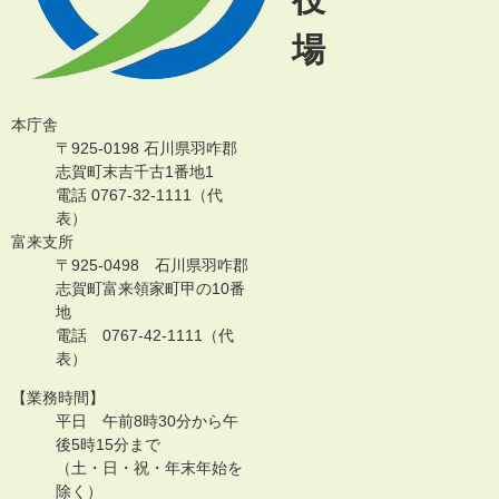
場
本庁舎
〒925-0198 石川県羽咋郡
志賀町末吉千古1番地1
電話 0767-32-1111（代
表）
富来支所
〒925-0498 石川県羽咋郡
志賀町富来領家町甲の10番
地
電話 0767-42-1111（代
表）
【業務時間】
平日 午前8時30分から午
後5時15分まで
（土・日・祝・年末年始を
除く）