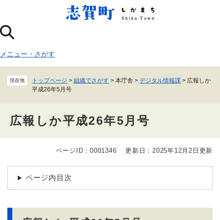
ペ
メニューを飛ばして本文へ
ー
ジ
の
先
メニュー
・
さがす
頭
で
す
トップページ
>
組織でさがす
>
本庁舎
>
デジタル情報課
>
広報しか
現在地
。
平成26年5月号
広報しか平成26年5月号
ページID：0001346
更新日：2025年12月2日更新
本
文
ページ内目次