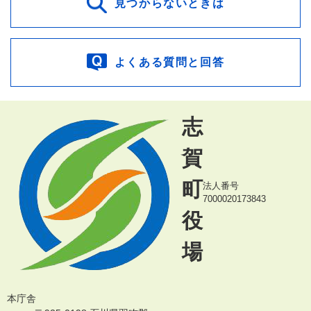
見つからないときは
よくある質問と回答
志
賀
町
法人番号
7000020173843
役
場
本庁舎