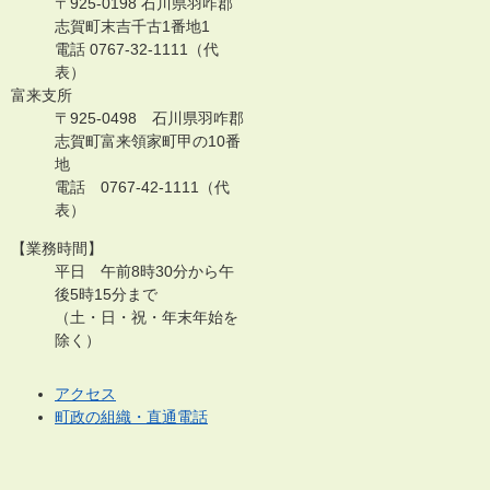
〒925-0198 石川県羽咋郡
志賀町末吉千古1番地1
電話 0767-32-1111（代
表）
富来支所
〒925-0498 石川県羽咋郡
志賀町富来領家町甲の10番
地
電話 0767-42-1111（代
表）
【業務時間】
平日 午前8時30分から午
後5時15分まで
（土・日・祝・年末年始を
除く）
アクセス
町政の組織・直通電話