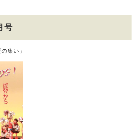
月号
援の集い」