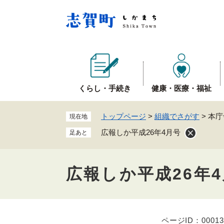
ペ
ー
ジ
の
先
頭
で
くらし・手続き
健康・医療・福祉
す
。
トップページ
>
組織でさがす
>
本庁
現在地
広報しか平成26年4月号
足あと
広報しか平成26年
ページID：00013
本