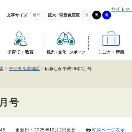
メニューを飛ばして本文へ
サイトマ
文字サイズ
拡大
背景色変更
標準
白
黒
青
子育て・教育
しごと・産業
観光・文化・スポーツ
舎
>
デジタル情報課
>
広報しか平成26年4月号
4月号
45
更新日：2025年12月2日更新
印刷ページ表示