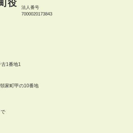
町役
法人番号
7000020173843
千古1番地1
来領家町甲の10番地
まで