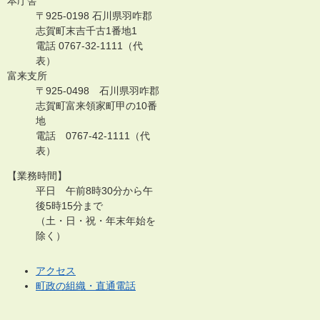
本庁舎
〒925-0198 石川県羽咋郡
志賀町末吉千古1番地1
電話 0767-32-1111（代
表）
富来支所
〒925-0498 石川県羽咋郡
志賀町富来領家町甲の10番
地
電話 0767-42-1111（代
表）
【業務時間】
平日 午前8時30分から午
後5時15分まで
（土・日・祝・年末年始を
除く）
アクセス
町政の組織・直通電話