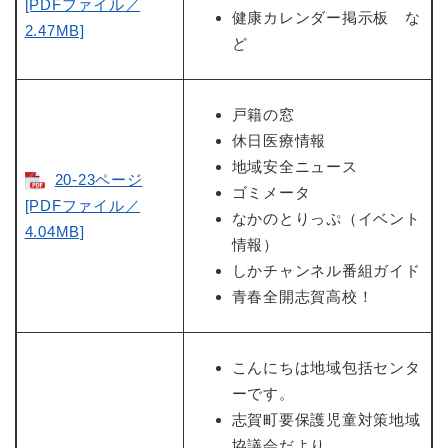
[PDFファイル／
健康カレンダー掲示板 な
2.47MB]
ど
戸籍の窓
休日医療情報
地域安全ニュース
20-23ページ
ゴミメータ
[PDFファイル／
なかのとりっぷ（イベント
4.04MB]
情報）
しかチャンネル番組ガイド
青春全開志賀高校！
こんにちは地域包括センタ
ーです。
志賀町要保護児童対策地域
協議会だより