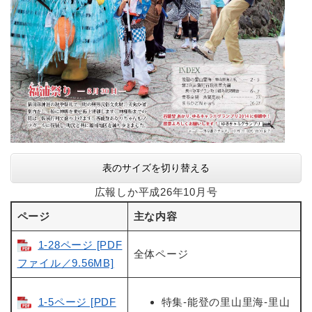
表のサイズを切り替える
広報しか平成26年10月号
ページ
主な内容
1-28ページ [PDF
全体ページ
ファイル／9.56MB]
1-5ページ [PDF
特集-能登の里山里海-里山