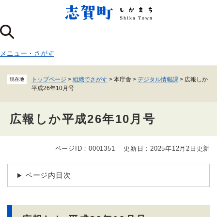
ペ
メニューを飛ばして本文へ
ー
ジ
の
先
メニュー
・
さがす
頭
で
す
トップページ
>
組織でさがす
>
本庁舎
>
デジタル情報課
>
広報しか
現在地
。
平成26年10月号
広報しか平成26年10月号
ページID：0001351
更新日：2025年12月2日更新
本
文
ページ内目次