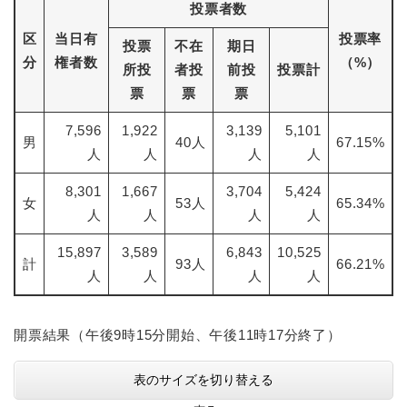
投票者数
区
当日有
投票率
投票
不在
期日
分
権者数
（%）
所投
者投
前投
投票計
票
票
票
7,596
1,922
3,139
5,101
男
40人
67.15%
人
人
人
人
8,301
1,667
3,704
5,424
女
53人
65.34%
人
人
人
人
15,897
3,589
6,843
10,525
計
93人
66.21%
人
人
人
人
開票結果（午後9時15分開始、午後11時17分終了）
表のサイズを切り替える