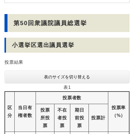
第50回衆議院議員総選挙
小選挙区選出議員選挙
投票結果
表のサイズを切り替える
表1
投票者数
区
当日有
投票率
投票
不在
期日
分
権者数
（%）
所投
者投
前投
投票計
票
票
票