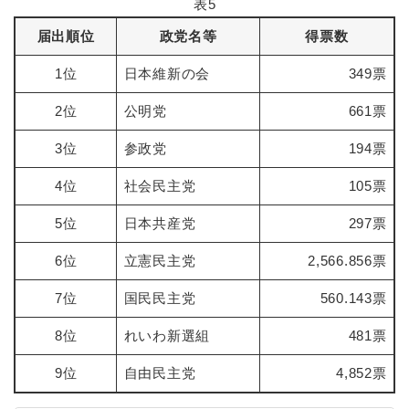
表5
届出順位
政党名等
得票数
1位
日本維新の会
349票
2位
公明党
661票
3位
参政党
194票
4位
社会民主党
105票
5位
日本共産党
297票
6位
立憲民主党
2,566.856票
7位
国民民主党
560.143票
8位
れいわ新選組
481票
9位
自由民主党
4,852票