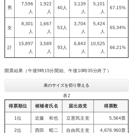
7,596
1,922
3,139
5,101
男
40人
67.15%​
人
人
人
人
8,301
1,667
3,704
5,424
女
53人
65.34%
人
人
人
人
15,897
3,589
6,843
10,525
計
93人
66.21%
人
人
人
人
開票結果（午後9時15分開始、午後10時35分終了）
表のサイズを切り替える
表2
得票順位
候補者氏名
届出政党
得票数
1位
近藤 和也
立憲民主党
5,564票
2位
西田 昭二
自由民主党
4,678.960票