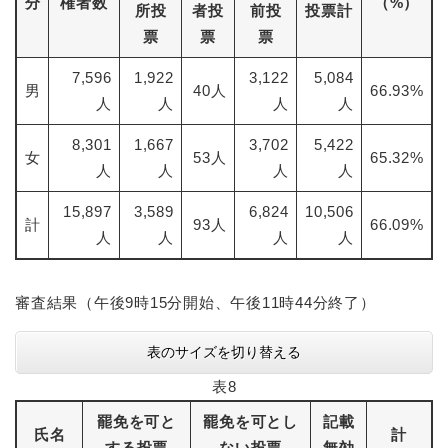
分
権者数
（%）
所投
者投
前投
投票計
票
票
票
7,596
1,922
3,122
5,084
男
40人
66.93%
人
人
人
人
8,301
1,667
3,702
5,422
女
53人
65.32%
人
人
人
人
15,897
3,589
6,824
10,506
計
93人
66.09%
人
人
人
人
審査結果（午後9時15分開始、午後11時44分終了）
表のサイズを切り替える
表8
罷免を可と
罷免を可とし
記載
氏名
計
する投票
ない投票
無効