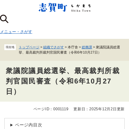
ペ
メニューを飛ばして本文へ
ー
ジ
の
先
メニュー
・
さがす
頭
で
す
トップページ
>
組織でさがす
>
本庁舎
>
総務課
>
衆議院議員総選
現在地
。
挙、最高裁判所裁判官国民審査（令和6年10月27日）
衆議院議員総選挙、最高裁判所裁
判官国民審査（令和6年10月27
日）
ページID：0001119
更新日：2025年12月2日更新
本
文
ページ内目次