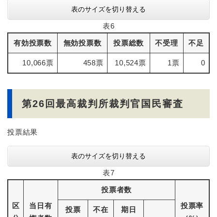
表のサイズを切り替える
表6
有効投票数
無効投票数
投票総数
不受理
不足
10,066票
458票
10,524票
1票
0
第26回最高裁判所裁判官国民審査
投票結果
表のサイズを切り替える
表7
投票者数
区
当日有
投票率
投票
不在
期日