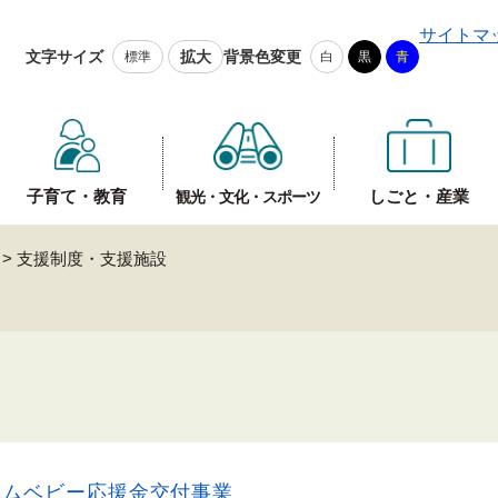
メニューを飛ばして本文へ
サイトマ
文字サイズ
拡大
背景色変更
標準
白
黒
青
子育て・教育
しごと・産業
観光・文化・スポーツ
>
支援制度・支援施設
設
カムベビー応援金交付事業