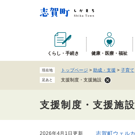
ペ
ー
ジ
の
先
頭
で
くらし・手続き
健康・医療・福祉
す
。
トップページ
>
助成・支援
>
子育て
現在地
支援制度・支援施設
足あと
支援制度・支援施
本
志賀町ウェル
2026年4月1日更新