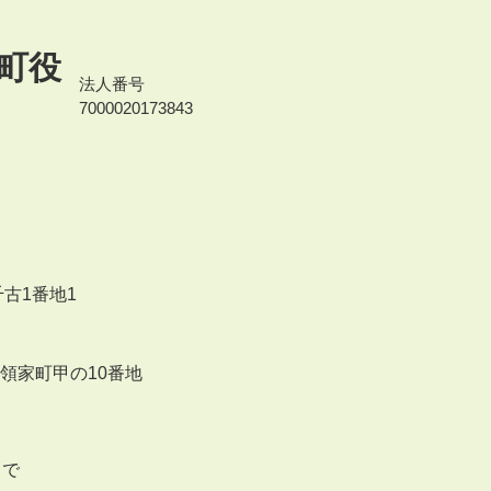
町役
法人番号
7000020173843
千古1番地1
来領家町甲の10番地
まで