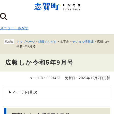
ペ
メニューを飛ばして本文へ
ー
ジ
の
先
メニュー
・
さがす
頭
で
す
トップページ
>
組織でさがす
>
本庁舎
>
デジタル情報課
>
広報しか
現在地
。
令和5年9月号
広報しか令和5年9月号
ページID：0001458
更新日：2025年12月2日更新
本
文
ページ内目次