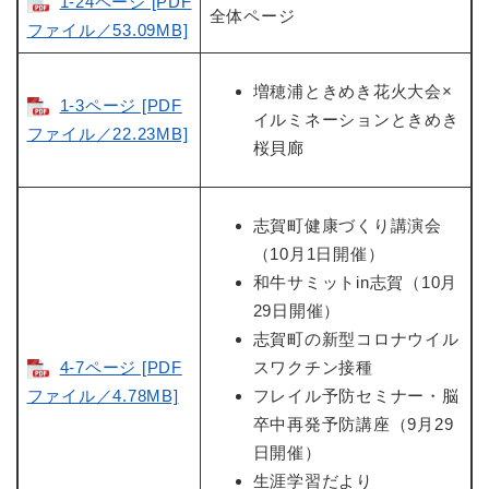
1-24ページ [PDF
全体ページ
ファイル／53.09MB]
増穂浦ときめき花火大会×
1-3ページ [PDF
イルミネーションときめき
ファイル／22.23MB]
桜貝廊
志賀町健康づくり講演会
（10月1日開催）
和牛サミットin志賀（10月
29日開催）
志賀町の新型コロナウイル
4-7ページ [PDF
スワクチン接種
ファイル／4.78MB]
フレイル予防セミナー・脳
卒中再発予防講座（9月29
日開催）
生涯学習だより