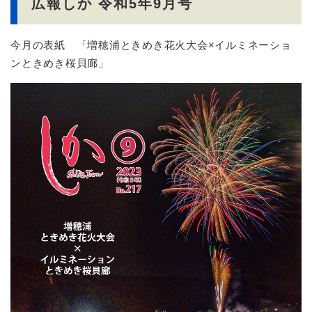
広報しか 令和5年9月号
今月の表紙 「増穂浦ときめき花火大会×イルミネーショ
ンときめき桜貝廊」