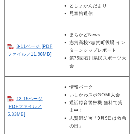
としょかんだより
児童館通信
まちかどNews
志賀高校×志賀町役場 イン
8-11ページ [PDF
ターンシップレポート
ファイル／11.98MB]
第75回石川県民スポーツ大
会
情報パーク
いしかわスポGOMI大会
12-15ページ
通話録音警告機 無料で貸
[PDFファイル／
出中！
5.33MB]
志賀消防署「9月9日は救急
の日」