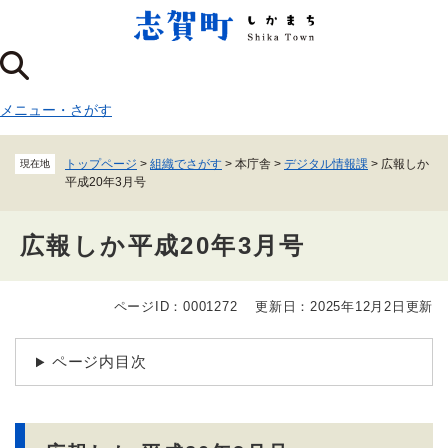
ペ
メニューを飛ばして本文へ
ー
ジ
の
先
メニュー
・
さがす
頭
で
す
トップページ
>
組織でさがす
>
本庁舎
>
デジタル情報課
>
広報しか
現在地
。
平成20年3月号
広報しか平成20年3月号
ページID：0001272
更新日：2025年12月2日更新
本
文
ページ内目次