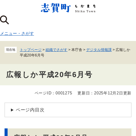
ペ
メニューを飛ばして本文へ
ー
ジ
の
先
メニュー
・
さがす
頭
で
す
トップページ
>
組織でさがす
>
本庁舎
>
デジタル情報課
>
広報しか
現在地
。
平成20年6月号
広報しか平成20年6月号
ページID：0001275
更新日：2025年12月2日更新
本
文
ページ内目次