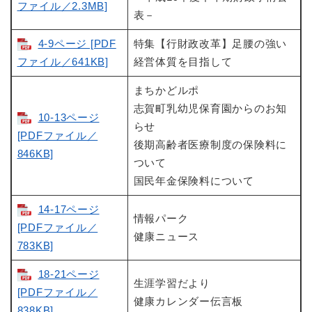
ファイル／2.3MB]
表－
4-9ページ [PDF
特集【行財政改革】足腰の強い
ファイル／641KB]
経営体質を目指して
まちかどルポ
志賀町乳幼児保育園からのお知
10-13ページ
らせ
[PDFファイル／
後期高齢者医療制度の保険料に
846KB]
ついて
国民年金保険料について
14-17ページ
情報パーク
[PDFファイル／
健康ニュース
783KB]
18-21ページ
生涯学習だより
[PDFファイル／
健康カレンダー伝言板
838KB]