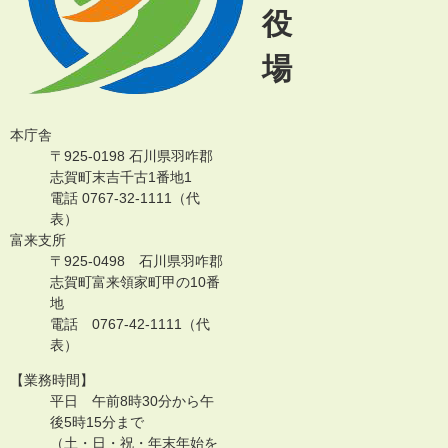
役
場
本庁舎
〒925-0198 石川県羽咋郡
志賀町末吉千古1番地1
電話 0767-32-1111（代
表）
富来支所
〒925-0498 石川県羽咋郡
志賀町富来領家町甲の10番
地
電話 0767-42-1111（代
表）
【業務時間】
平日 午前8時30分から午
後5時15分まで
（土・日・祝・年末年始を