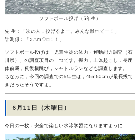
ソフトボール投げ（5年生）
先 生：「次の人，投げるよー。みんな離れてー！」
計測係：「○△m◇□！！」
ソフトボール投げは「児童生徒の体力・運動能力調査（石
川県）」の調査項目の一つです。握力，上体起こし，長座
体前屈，反復横跳び，シャトルランなども調査します。
ちなみに，今回の調査での5年生は，45m50cmが最長投て
きだったそうですよ。
6月11日（木曜日）
今日の一枚：安全で楽しい水泳学習になりますように