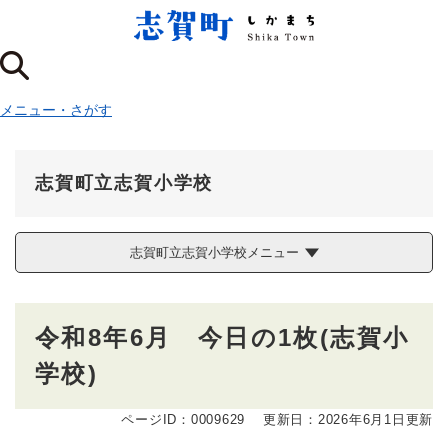
ペ
メニューを飛ばして本文へ
ー
ジ
の
先
メニュー
・
さがす
頭
で
す
。
志賀町立志賀小学校
志賀町立志賀小学校メニュー
本
令和8年6月 今日の1枚(志賀小
文
学校)
ページID：0009629
更新日：2026年6月1日更新