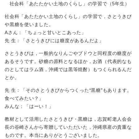
社会科「あたたかい土地のくらし」の学習で（5年生）
社会科「あたたかい土地のくらし」の学習で，さとうきび
や黒糖を使いました。
Aさん：「ちょっと甘いとこあった」
先 生：「さとうきびには糖度があるんだよ」
さとうきびは，一般的なりんごやブドウと同程度の糖度が
あるそうです。砂糖の原料となるほか，お酒（代表的なも
のとしてはラム酒，沖縄では黒等焼酎）もつくられるんだ
とか。
先 生：「そのさとうきびからつくった“黒糖”もあります。
食べてみたい？」
みんな：「はーい！」
教材として活用したさとうきび・黒糖は，志賀町老人会会
長の谷崎さんから寄贈していただいた，沖縄県産の貴重な
ものです。本当にありがとうございました。