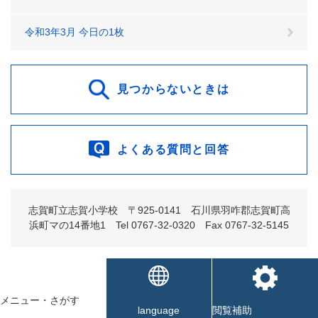
令和3年3月 今日の1枚
見つからないときは
よくある質問と回答
志賀町立志賀小学校 〒925-0141 石川県羽咋郡志賀町高
浜町マの14番地1 Tel 0767-32-0320 Fax 0767-32-5145
トップページ
>
分類でさがす
>
子育て・教育
>
学校・教育委員会
>
現在地
小・中学校
>
志賀町立志賀小学校
>
令和8年6月 今日の1枚(志賀小
メニュー
・
さがす
学校)
language
閲覧補助