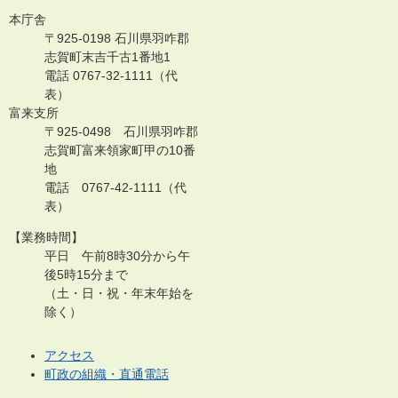
本庁舎
〒925-0198 石川県羽咋郡
志賀町末吉千古1番地1
電話 0767-32-1111（代
表）
富来支所
〒925-0498 石川県羽咋郡
志賀町富来領家町甲の10番
地
電話 0767-42-1111（代
表）
【業務時間】
平日 午前8時30分から午
後5時15分まで
（土・日・祝・年末年始を
除く）
アクセス
町政の組織・直通電話