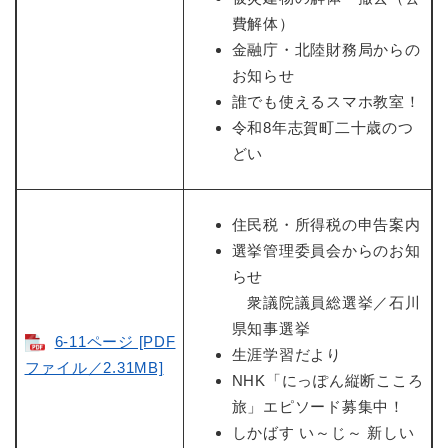
費解体）
金融庁・北陸財務局からの
お知らせ
誰でも使えるスマホ教室！
令和8年志賀町二十歳のつ
どい
住民税・所得税の申告案内
選挙管理委員会からのお知
らせ
衆議院議員総選挙／石川
県知事選挙
6-11ページ [PDF
生涯学習だより
ファイル／2.31MB]
NHK「にっぽん縦断こころ
旅」エピソード募集中！
しかばす い～じ～ 新しい