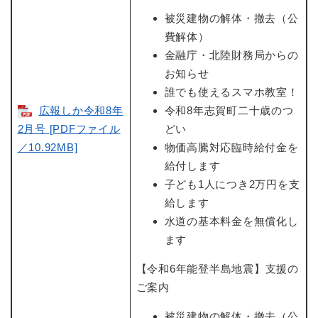
被災建物の解体・撤去（公
費解体）
金融庁・北陸財務局からの
お知らせ
誰でも使えるスマホ教室！
広報しか令和8年
令和8年志賀町二十歳のつ
2月号 [PDFファイル
どい
／10.92MB]
物価高騰対応臨時給付金を
給付します
子ども1人につき2万円を支
給します
水道の基本料金を無償化し
ます
【令和6年能登半島地震】支援の
ご案内
被災建物の解体・撤去（公