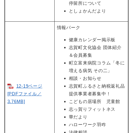
停留所について
としょかんだより
情報パーク
健康カレンダー掲示板
志賀町文化協会 団体紹介
＆会員募集
町立富来病院コラム「冬に
増える病気 その二」
相談・お知らせ
12-19ページ
志賀町ふるさと納税返礼品
[PDFファイル／
提供事業者募集中！
3.76MB]
こどもの居場所 児童館
志っ賀りフィットネス
華だより
ハローワーク羽咋
法律相談