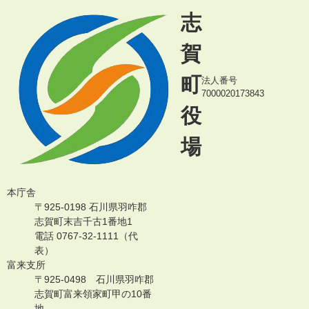
志
賀
町
法人番号
7000020173843
役
場
本庁舎
〒925-0198 石川県羽咋郡
志賀町末吉千古1番地1
電話 0767-32-1111（代
表）
富来支所
〒925-0498 石川県羽咋郡
志賀町富来領家町甲の10番
地