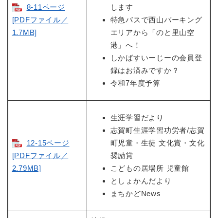
8-11ページ
します
[PDFファイル／
特急バスで西山パーキング
1.7MB]
エリアから「のと里山空
港」へ！
しかばすいーじーの会員登
録はお済みですか？
令和7年度予算
生涯学習だより
志賀町生涯学習功労者/志賀
12-15ページ
町児童・生徒 文化賞・文化
[PDFファイル／
奨励賞
2.79MB]
こどもの居場所 児童館
としょかんだより
まちかどNews