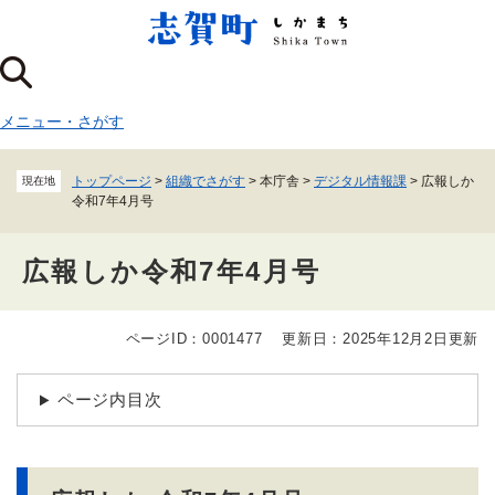
ペ
メニューを飛ばして本文へ
ー
ジ
の
先
メニュー
・
さがす
頭
で
す
トップページ
>
組織でさがす
>
本庁舎
>
デジタル情報課
>
広報しか
現在地
。
令和7年4月号
広報しか令和7年4月号
ページID：0001477
更新日：2025年12月2日更新
本
文
ページ内目次