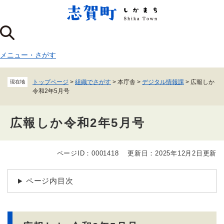
ペ
メニューを飛ばして本文へ
ー
ジ
の
先
メニュー
・
さがす
頭
で
す
トップページ
>
組織でさがす
>
本庁舎
>
デジタル情報課
>
広報しか
現在地
。
令和2年5月号
広報しか令和2年5月号
ページID：0001418
更新日：2025年12月2日更新
本
文
ページ内目次