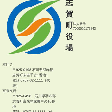
志
賀
町
法人番号
7000020173843
役
場
本庁舎
〒925-0198 石川県羽咋郡
志賀町末吉千古1番地1
電話 0767-32-1111（代
表）
富来支所
〒925-0498 石川県羽咋郡
志賀町富来領家町甲の10番
地
電話 0767-42-1111（代