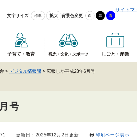
メニューを飛ばして本文へ
サイトマ
文字サイズ
拡大
背景色変更
標準
白
黒
青
子育て・教育
しごと・産業
観光・文化・スポーツ
舎
>
デジタル情報課
>
広報しか平成28年6月号
6月号
71
更新日：2025年12月2日更新
印刷ページ表示