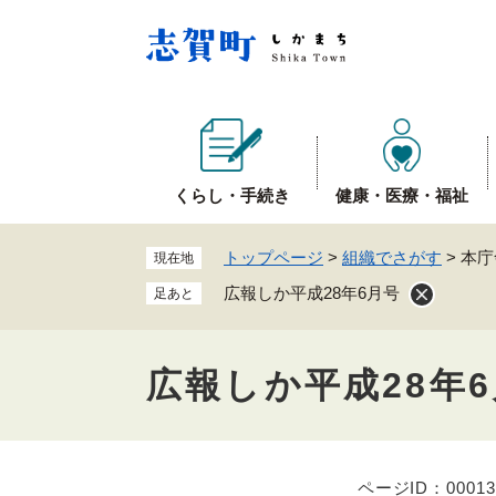
ペ
ー
ジ
の
先
頭
で
くらし・手続き
健康・医療・福祉
す
。
トップページ
>
組織でさがす
>
本庁
現在地
広報しか平成28年6月号
足あと
広報しか平成28年
ページID：00013
本