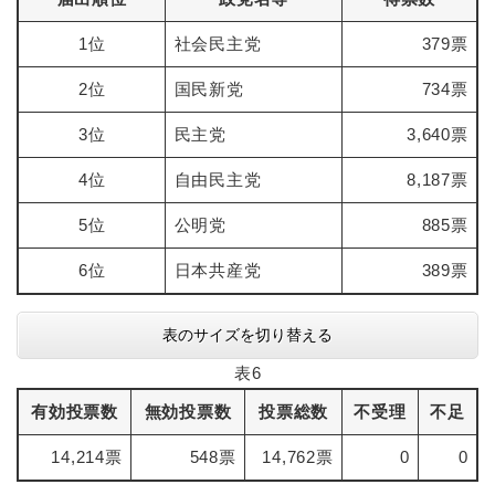
1位
社会民主党
379票
2位
国民新党
734票
3位
民主党
3,640票
4位
自由民主党
8,187票
5位
公明党
885票
6位
日本共産党
389票
表のサイズを切り替える
表6
有効投票数
無効投票数
投票総数
不受理
不足
14,214票
548票
14,762票
0
0