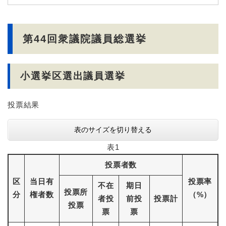
第44回衆議院議員総選挙
小選挙区選出議員選挙
投票結果
表のサイズを切り替える
表1
投票者数
区
当日有
投票率
不在
期日
投票所
分
権者数
（%）
者投
前投
投票計
投票
票
票