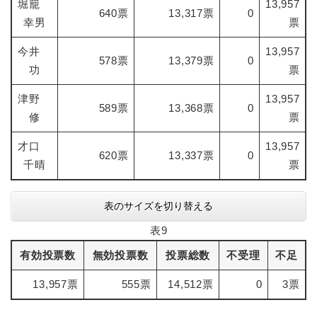
堀籠
13,957
640票
13,317票
0
幸男
票
今井
13,957
578票
13,379票
0
功
票
津野
13,957
589票
13,368票
0
修
票
才口
13,957
620票
13,337票
0
千晴
票
表のサイズを切り替える
表9
有効投票数
無効投票数
投票総数
不受理
不足
13,957票
555票
14,512票
0
3票