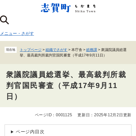
ペ
メニューを飛ばして本文へ
ー
ジ
の
先
メニュー
・
さがす
頭
で
す
トップページ
>
組織でさがす
>
本庁舎
>
総務課
>
衆議院議員総選
現在地
。
挙、最高裁判所裁判官国民審査（平成17年9月11日）
衆議院議員総選挙、最高裁判所裁
判官国民審査（平成17年9月11
日）
ページID：0001125
更新日：2025年12月2日更新
本
文
ページ内目次