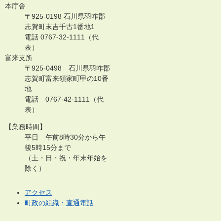
本庁舎
〒925-0198 石川県羽咋郡
志賀町末吉千古1番地1
電話 0767-32-1111（代
表）
富来支所
〒925-0498 石川県羽咋郡
志賀町富来領家町甲の10番
地
電話 0767-42-1111（代
表）
【業務時間】
平日 午前8時30分から午
後5時15分まで
（土・日・祝・年末年始を
除く）
アクセス
町政の組織・直通電話