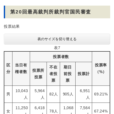
第20回最高裁判所裁判官国民審査
投票結果
表のサイズを切り替える
表7
投票者数
区
当日有
投票率
不在
期日
投票所
分
権者数
（%）
者投
前投
投票計
投票
票
票
10,043
5,964
6,951
男
82人
905人
69.21%
人
人
人
11,250
6,418
1,068
7,564
女
78人
67.24%