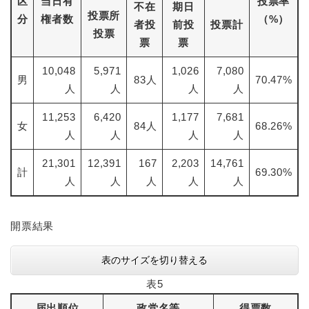
区
当日有
投票率
不在
期日
投票所
分
権者数
（%）
者投
前投
投票計
投票
票
票
10,048
5,971
1,026
7,080
男
83人
70.47%
人
人
人
人
11,253
6,420
1,177
7,681
女
84人
68.26%
人
人
人
人
21,301
12,391
167
2,203
14,761
計
69.30%
人
人
人
人
人
開票結果
表のサイズを切り替える
表5
届出順位
政党名等
得票数