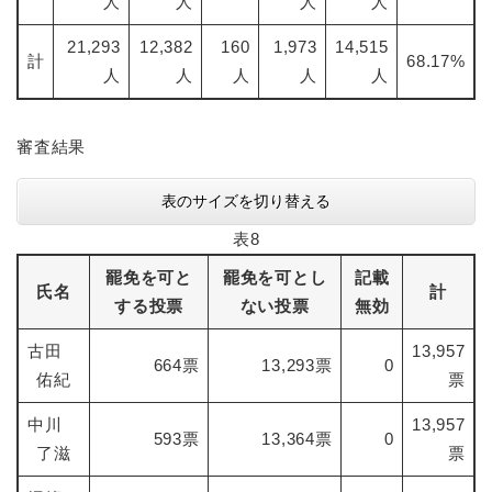
人
人
人
人
21,293
12,382
160
1,973
14,515
計
68.17%
人
人
人
人
人
審査結果
表のサイズを切り替える
表8
罷免を可と
罷免を可とし
記載
氏名
計
する投票
ない投票
無効
古田
13,957
664票
13,293票
0
佑紀
票
中川
13,957
593票
13,364票
0
了滋
票