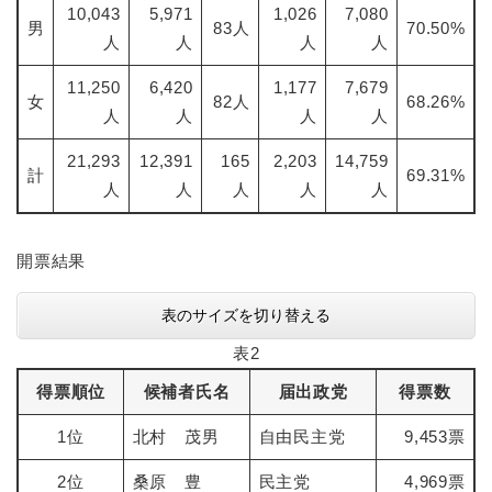
10,043
5,971
1,026
7,080
男
83人
70.50%
人
人
人
人
11,250
6,420
1,177
7,679
女
82人
68.26%
人
人
人
人
21,293
12,391
165
2,203
14,759
計
69.31%
人
人
人
人
人
開票結果
表のサイズを切り替える
表2
得票順位
候補者氏名
届出政党
得票数
1位
北村 茂男
自由民主党
9,453票
2位
桑原 豊
民主党
4,969票