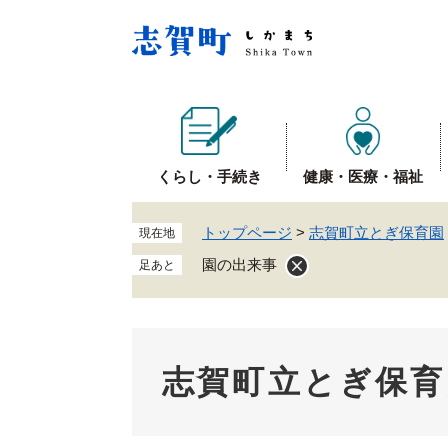
ペ
ー
ジ
の
先
頭
で
くらし・手続き
健康・医療・福祉
す
。
トップページ
>
志賀町立とぎ保育園
現在地
園の出来事
足あと
志賀町立とぎ保育