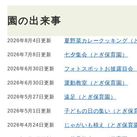
本
園の出来事
文
夏野菜カレークッキング（
2026年8月4日更新
七夕集会（とぎ保育園）
2026年7月8日更新
フォトスポットお披露目会
2026年6月30日更新
運動教室（とぎ保育園）
2026年6月30日更新
遠足（とぎ保育園）
2026年5月27日更新
子どもの日の集い（とぎ保
2026年5月1日更新
じゃがいも植え（とぎ保育
2026年4月24日更新