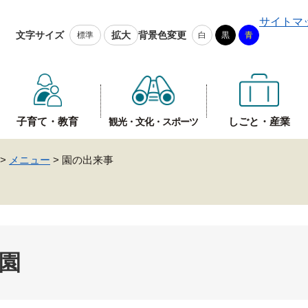
メニューを飛ばして本文へ
サイトマ
文字サイズ
拡大
背景色変更
標準
白
黒
青
子育て・教育
しごと・産業
観光・文化・スポーツ
>
メニュー
>
園の出来事
園