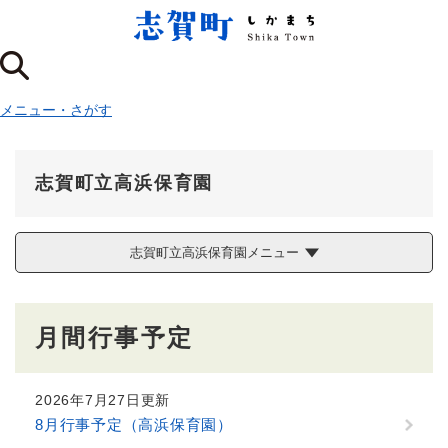
ペ
メニューを飛ばして本文へ
ー
ジ
の
先
メニュー
・
さがす
頭
で
す
。
志賀町立高浜保育園
志賀町立高浜保育園メニュー
本
月間行事予定
文
2026年7月27日更新
8月行事予定（高浜保育園）