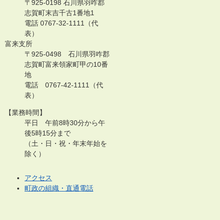
〒925-0198 石川県羽咋郡
志賀町末吉千古1番地1
電話 0767-32-1111（代
表）
富来支所
〒925-0498 石川県羽咋郡
志賀町富来領家町甲の10番
地
電話 0767-42-1111（代
表）
【業務時間】
平日 午前8時30分から午
後5時15分まで
（土・日・祝・年末年始を
除く）
アクセス
町政の組織・直通電話