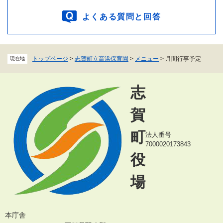
よくある質問と回答
トップページ
>
志賀町立高浜保育園
>
メニュー
>
月間行事予定
現在地
志
賀
町
法人番号
7000020173843
役
場
本庁舎