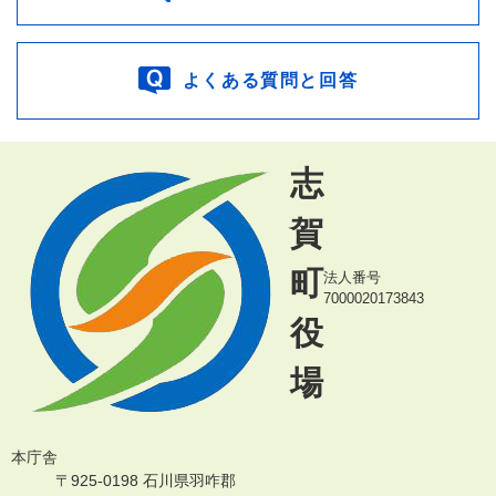
よくある質問と回答
志
賀
町
法人番号
7000020173843
役
場
本庁舎
〒925-0198 石川県羽咋郡