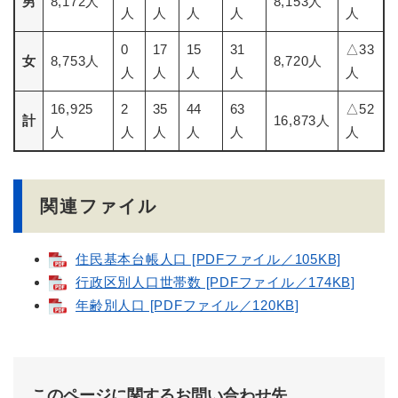
男
8,172人
8,153人
人
人
人
人
人
0
17
15
31
△33
女
8,753人
8,720人
人
人
人
人
人
16,925
2
35
44
63
△52
計
16,873人
人
人
人
人
人
人
関連ファイル
住民基本台帳人口 [PDFファイル／105KB]
行政区別人口世帯数 [PDFファイル／174KB]
年齢別人口 [PDFファイル／120KB]
このページに関するお問い合わせ先