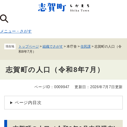
ペ
メニューを飛ばして本文へ
ー
ジ
の
先
メニュー
・
さがす
頭
で
す
トップページ
>
組織でさがす
>
本庁舎
>
住民課
>
志賀町の人口（令
現在地
。
和8年7月）
志賀町の人口（令和8年7月）
ページID：0009947
更新日：2026年7月7日更新
本
文
ページ内目次