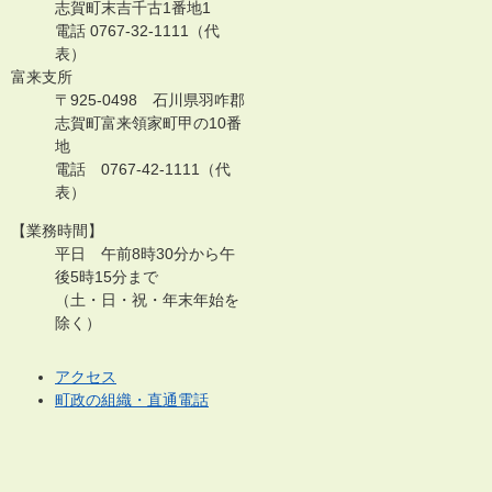
志賀町末吉千古1番地1
電話 0767-32-1111（代
表）
富来支所
〒925-0498 石川県羽咋郡
志賀町富来領家町甲の10番
地
電話 0767-42-1111（代
表）
【業務時間】
平日 午前8時30分から午
後5時15分まで
（土・日・祝・年末年始を
除く）
アクセス
町政の組織・直通電話