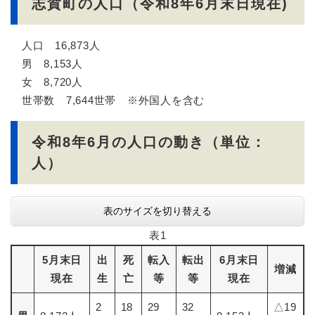
志賀町の人口（令和8年6月末日現在)
人口 16,873人
男 8,153人
女 8,720人
世帯数 7,644世帯 ※外国人を含む
令和8年6月の人口の動き（単位：
人）
表のサイズを切り替える
表1
5月末日
出
死
転入
転出
6月末日
増減
現在
生
亡
等
等
現在
2
18
29
32
△19