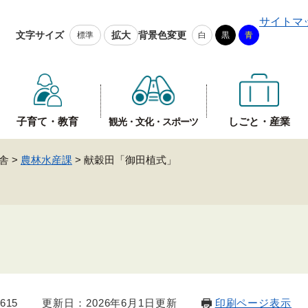
メニューを飛ばして本文へ
サイトマ
文字サイズ
拡大
背景色変更
標準
白
黒
青
子育て・教育
しごと・産業
観光・文化・スポーツ
舎
>
農林水産課
>
献穀田「御田植式」
」
615
更新日：2026年6月1日更新
印刷ページ表示