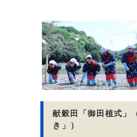
文
献穀田「御田植式」
き」）