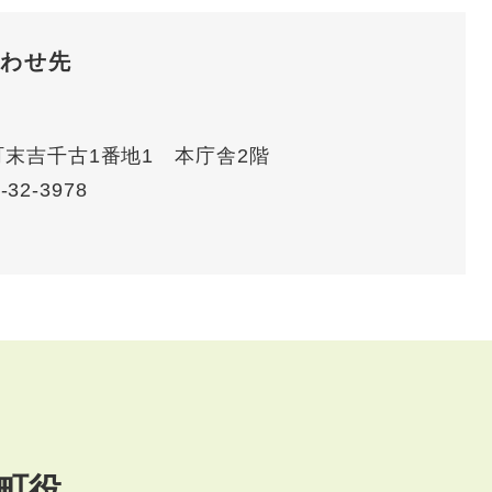
わせ先
賀町末吉千古1番地1 本庁舎2階
-32-3978
町役