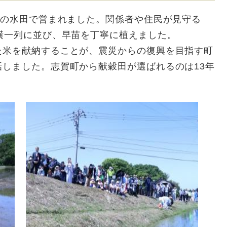
波の水田で営まれました。関係者や住民が見守る
横一列に並び、早苗を丁寧に植えました。
た米を献納することが、震災からの復興を目指す町
しました。志賀町から献穀田が選ばれるのは13年