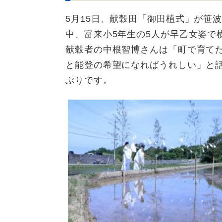
5月15日、献穀田「御田植式」が笹
中、富来小5年生の5人が早乙女姿で
献穀者の中根智博さんは「町で育て
と能登の希望になればうれしい」と話
ぶりです。