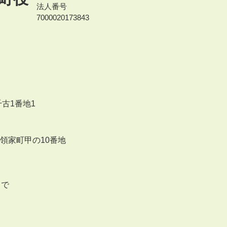
法人番号
7000020173843
千古1番地1
来領家町甲の10番地
まで