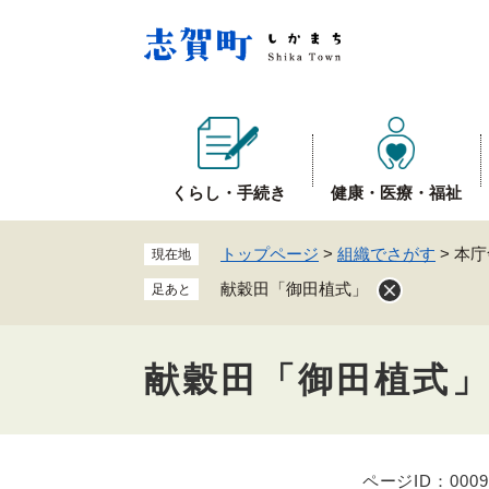
ペ
ー
ジ
の
先
頭
で
くらし・手続き
健康・医療・福祉
す
。
トップページ
>
組織でさがす
>
本庁
現在地
献穀田「御田植式」
足あと
献穀田「御田植式
ページID：0009
本