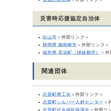
災害時応援協定自治体
白山市
＜外部リンク＞
静岡県 御前崎市
＜外部リンク＞
福井県 高浜町（姉妹都市）
＜外
関連団体
志賀町商工会
＜外部リンク＞
志賀町シルバー人材センター
＜
志賀町社会福祉協議会
＜外部リ