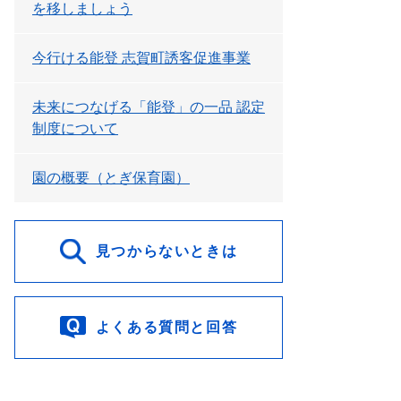
を移しましょう
今行ける能登 志賀町誘客促進事業
未来につなげる「能登」の一品 認定
制度について
園の概要（とぎ保育園）
見つからないときは
よくある質問と回答