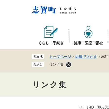
ペ
ー
ジ
の
先
頭
で
くらし・手続き
健康・医療・福祉
す
。
トップページ
>
組織でさがす
>
本庁
現在地
リンク集
足あと
リンク集
ページID：00081
本