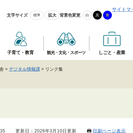
メニューを飛ばして本文へ
サイトマ
文字サイズ
拡大
背景色変更
標準
白
黒
青
子育て・教育
しごと・産業
観光・文化・スポーツ
舎
>
デジタル情報課
>
リンク集
35
更新日：2026年3月10日更新
印刷ページ表示