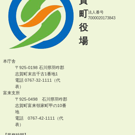
賀
町
法人番号
7000020173843
役
場
本庁舎
〒925-0198 石川県羽咋郡
志賀町末吉千古1番地1
電話 0767-32-1111（代
表）
富来支所
〒925-0498 石川県羽咋郡
志賀町富来領家町甲の10番
地
電話 0767-42-1111（代
表）
【業務時間】