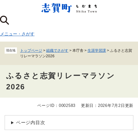
ペ
メニューを飛ばして本文へ
ー
ジ
の
先
メニュー
・
さがす
頭
で
す
トップページ
>
組織でさがす
>
本庁舎
>
生涯学習課
>
ふるさと志賀
現在地
。
リレーマラソン2026
ふるさと志賀リレーマラソン
2026
ページID：0002583
更新日：2026年7月2日更新
本
文
ページ内目次