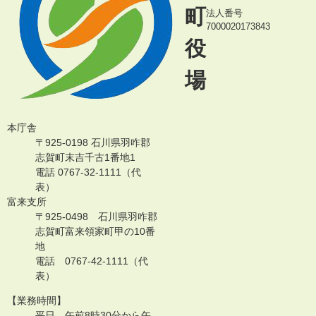
町
法人番号
7000020173843
役
場
本庁舎
〒925-0198 石川県羽咋郡
志賀町末吉千古1番地1
電話 0767-32-1111（代
表）
富来支所
〒925-0498 石川県羽咋郡
志賀町富来領家町甲の10番
地
電話 0767-42-1111（代
表）
【業務時間】
平日 午前8時30分から午