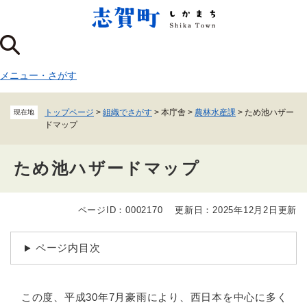
ペ
メニューを飛ばして本文へ
ー
ジ
の
先
メニュー
・
さがす
頭
で
す
トップページ
>
組織でさがす
>
本庁舎
>
農林水産課
>
ため池ハザー
現在地
。
ドマップ
ため池ハザードマップ
ページID：0002170
更新日：2025年12月2日更新
本
文
ページ内目次
この度、平成30年7月豪雨により、西日本を中心に多く