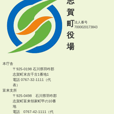
志
賀
町
法人番号
7000020173843
役
場
本庁舎
〒925-0198 石川県羽咋郡
志賀町末吉千古1番地1
電話 0767-32-1111（代
表）
富来支所
〒925-0498 石川県羽咋郡
志賀町富来領家町甲の10番
地
電話 0767-42-1111（代