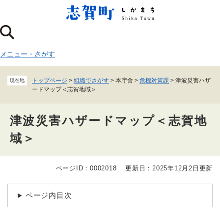
ペ
メニューを飛ばして本文へ
ー
ジ
の
先
メニュー
・
さがす
頭
で
す
トップページ
>
組織でさがす
>
本庁舎
>
危機対策課
>
津波災害ハザ
現在地
。
ードマップ＜志賀地域＞
津波災害ハザードマップ＜志賀地
域＞
ページID：0002018
更新日：2025年12月2日更新
本
文
ページ内目次