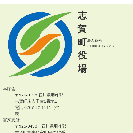
志
賀
町
法人番号
7000020173843
役
場
本庁舎
〒925-0198 石川県羽咋郡
志賀町末吉千古1番地1
電話 0767-32-1111（代
表）
富来支所
〒925-0498 石川県羽咋郡
志賀町富来領家町甲の10番