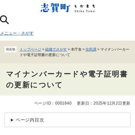
ペ
メニューを飛ばして本文へ
ー
ジ
の
先
メニュー
・
さがす
頭
で
す
トップページ
>
組織でさがす
>
本庁舎
>
住民課
>
マイナンバーカー
現在地
。
ドや電子証明書の更新について
マイナンバーカードや電子証明書
の更新について
ページID：0001840
更新日：2025年12月2日更新
本
文
ページ内目次