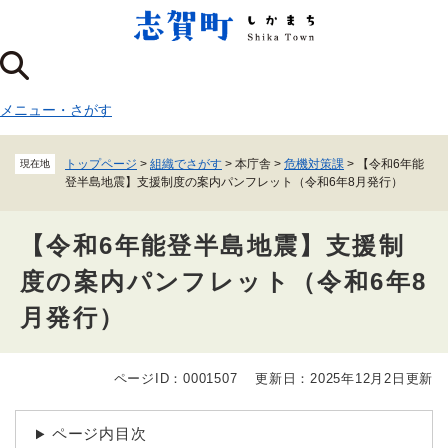
ペ
メニューを飛ばして本文へ
ー
ジ
の
先
メニュー
・
さがす
頭
で
す
トップページ
>
組織でさがす
>
本庁舎
>
危機対策課
>
【令和6年能
現在地
。
登半島地震】支援制度の案内パンフレット（令和6年8月発行）
【令和6年能登半島地震】支援制
度の案内パンフレット（令和6年8
月発行）
ページID：0001507
更新日：2025年12月2日更新
本
文
ページ内目次