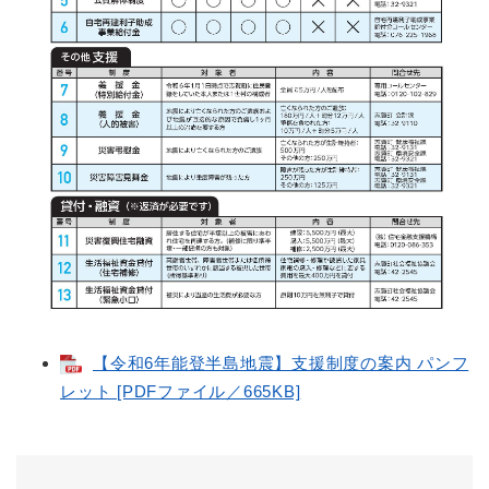
【令和6年能登半島地震】支援制度の案内 パンフ
レット [PDFファイル／665KB]