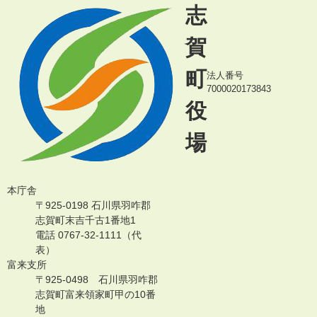
志
賀
町
法人番号
7000020173843
役
場
本庁舎
〒925-0198 石川県羽咋郡
志賀町末吉千古1番地1
電話 0767-32-1111（代
表）
富来支所
〒925-0498 石川県羽咋郡
志賀町富来領家町甲の10番
地