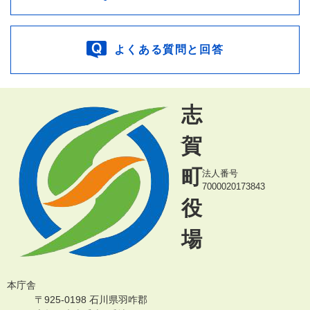
よくある質問と回答
志
賀
町
法人番号
7000020173843
役
場
本庁舎
〒925-0198 石川県羽咋郡