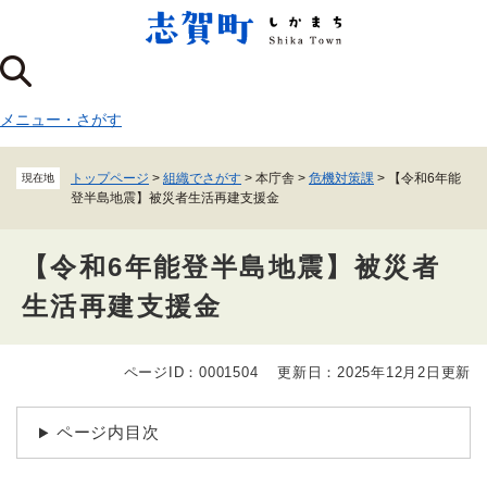
ペ
メニューを飛ばして本文へ
ー
ジ
の
先
メニュー
・
さがす
頭
で
す
トップページ
>
組織でさがす
>
本庁舎
>
危機対策課
>
【令和6年能
現在地
。
登半島地震】被災者生活再建支援金
【令和6年能登半島地震】被災者
生活再建支援金
ページID：0001504
更新日：2025年12月2日更新
本
文
ページ内目次