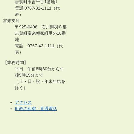
志賀町末吉千古1番地1
電話 0767-32-1111（代
表）
富来支所
〒925-0498 石川県羽咋郡
志賀町富来領家町甲の10番
地
電話 0767-42-1111（代
表）
【業務時間】
平日 午前8時30分から午
後5時15分まで
（土・日・祝・年末年始を
除く）
アクセス
町政の組織・直通電話