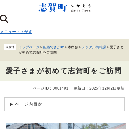
ペ
メニューを飛ばして本文へ
ー
ジ
の
先
メニュー
・
さがす
頭
で
す
トップページ
>
組織でさがす
>
本庁舎
>
デジタル情報課
>
愛子さま
現在地
。
が初めて志賀町をご訪問
愛子さまが初めて志賀町をご訪問
ページID：0001491
更新日：2025年12月2日更新
本
文
ページ内目次