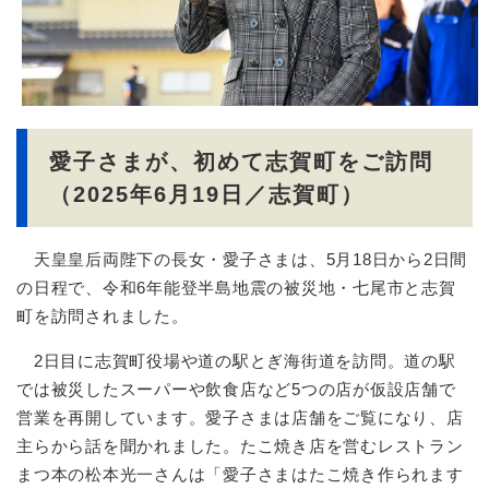
愛子さまが、初めて志賀町をご訪問
（2025年6月19日／志賀町）
天皇皇后両陛下の長女・愛子さまは、5月18日から2日間
の日程で、令和6年能登半島地震の被災地・七尾市と志賀
町を訪問されました。
2日目に志賀町役場や道の駅とぎ海街道を訪問。道の駅
では被災したスーパーや飲食店など5つの店が仮設店舗で
営業を再開しています。愛子さまは店舗をご覧になり、店
主らから話を聞かれました。たこ焼き店を営むレストラン
まつ本の松本光一さんは「愛子さまはたこ焼き作られます