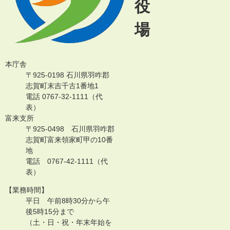
役
場
本庁舎
〒925-0198 石川県羽咋郡
志賀町末吉千古1番地1
電話 0767-32-1111（代
表）
富来支所
〒925-0498 石川県羽咋郡
志賀町富来領家町甲の10番
地
電話 0767-42-1111（代
表）
【業務時間】
平日 午前8時30分から午
後5時15分まで
（土・日・祝・年末年始を