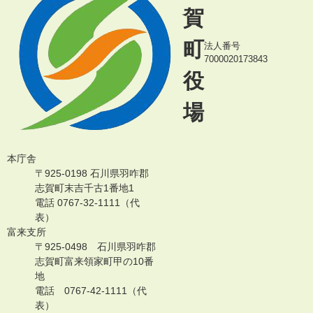
賀
町
法人番号
7000020173843
役
場
本庁舎
〒925-0198 石川県羽咋郡
志賀町末吉千古1番地1
電話 0767-32-1111（代
表）
富来支所
〒925-0498 石川県羽咋郡
志賀町富来領家町甲の10番
地
電話 0767-42-1111（代
表）