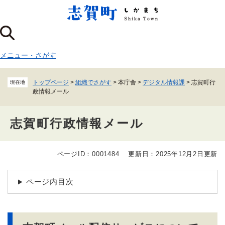
ペ
メニューを飛ばして本文へ
ー
ジ
の
先
メニュー
・
さがす
頭
で
す
トップページ
>
組織でさがす
>
本庁舎
>
デジタル情報課
>
志賀町行
現在地
。
政情報メール
志賀町行政情報メール
ページID：0001484
更新日：2025年12月2日更新
本
文
ページ内目次