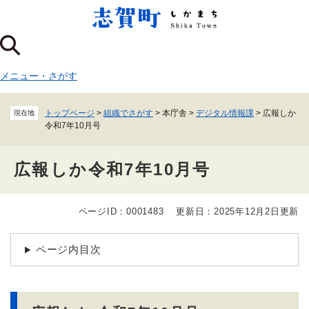
ペ
メニューを飛ばして本文へ
ー
ジ
の
先
メニュー
・
さがす
頭
で
す
トップページ
>
組織でさがす
>
本庁舎
>
デジタル情報課
>
広報しか
現在地
。
令和7年10月号
広報しか令和7年10月号
ページID：0001483
更新日：2025年12月2日更新
本
文
ページ内目次