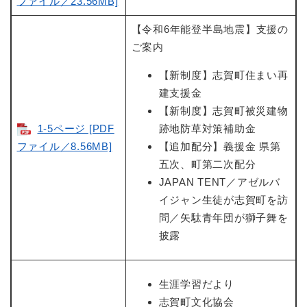
ファイル／23.56MB]
【令和6年能登半島地震】支援の
ご案内
【新制度】志賀町住まい再
建支援金
【新制度】志賀町被災建物
1-5ページ [PDF
跡地防草対策補助金
ファイル／8.56MB]
【追加配分】義援金 県第
五次、町第二次配分
JAPAN TENT／アゼルバ
イジャン生徒が志賀町を訪
問／矢駄青年団が獅子舞を
披露
生涯学習だより
志賀町文化協会