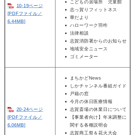
こどもの居場所 児童館
10-19ページ
志っ賀りフィットネス
[PDFファイル／
華だより
6.44MB]
ハローワーク羽咋
法律相談
志賀消防署からのお知らせ
地域安全ニュース
ゴミメーター
まちかどNews
しかチャンネル番組ガイド
戸籍の窓
今月の休日医療情報
20-24ページ
志賀斎場の休業日について
[PDFファイル／
【事業者向け】年末調整に
6.06MB]
関する各種説明会
志賀商工祭＆花火大会