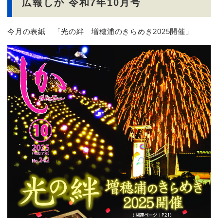
広報しか 令和7年10月号
今月の表紙 「光の絆 増穂浦のきらめき2025開催」