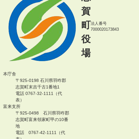
賀
町
法人番号
7000020173843
役
場
本庁舎
〒925-0198 石川県羽咋郡
志賀町末吉千古1番地1
電話 0767-32-1111（代
表）
富来支所
〒925-0498 石川県羽咋郡
志賀町富来領家町甲の10番
地
電話 0767-42-1111（代
表）