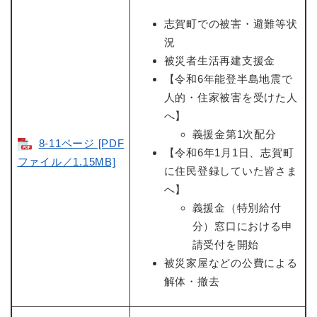
志賀町での被害・避難等状
況
被災者生活再建支援金
【令和6年能登半島地震で
人的・住家被害を受けた人
へ】
義援金第1次配分
8-11ページ [PDF
【令和6年1月1日、志賀町
ファイル／1.15MB]
に住民登録していた皆さま
へ】
義援金（特別給付
分）窓口における申
請受付を開始
被災家屋などの公費による
解体・撤去