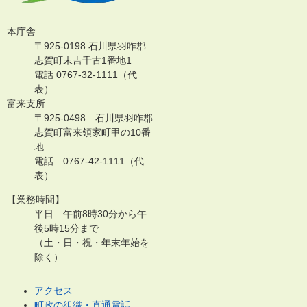
本庁舎
〒925-0198 石川県羽咋郡
志賀町末吉千古1番地1
電話 0767-32-1111（代
表）
富来支所
〒925-0498 石川県羽咋郡
志賀町富来領家町甲の10番
地
電話 0767-42-1111（代
表）
【業務時間】
平日 午前8時30分から午
後5時15分まで
（土・日・祝・年末年始を
除く）
アクセス
町政の組織・直通電話