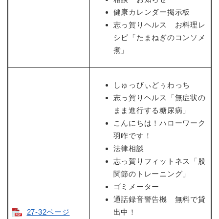
健康カレンダー掲示板
志っ賀りヘルス お料理レ
シピ「たまねぎのコンソメ
煮」
しゅっびぃどぅわっち
志っ賀りヘルス「無症状の
まま進行する糖尿病」
こんにちは！ハローワーク
羽咋です！
法律相談
志っ賀りフィットネス「股
関節のトレーニング」
ゴミメーター
通話録音警告機 無料で貸
27-32ページ
出中！