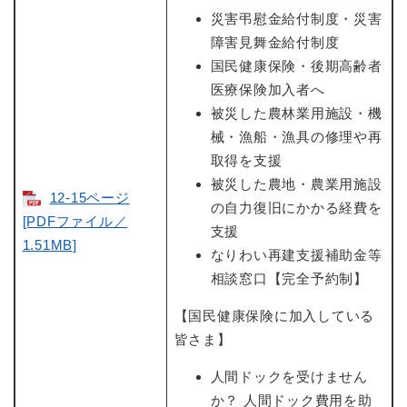
災害弔慰金給付制度・災害
障害見舞金給付制度
国民健康保険・後期高齢者
医療保険加入者へ
被災した農林業用施設・機
械・漁船・漁具の修理や再
取得を支援
被災した農地・農業用施設
12-15ページ
の自力復旧にかかる経費を
[PDFファイル／
支援
1.51MB]
なりわい再建支援補助金等
相談窓口【完全予約制】
【国民健康保険に加入している
皆さま】
人間ドックを受けません
か？ 人間ドック費用を助