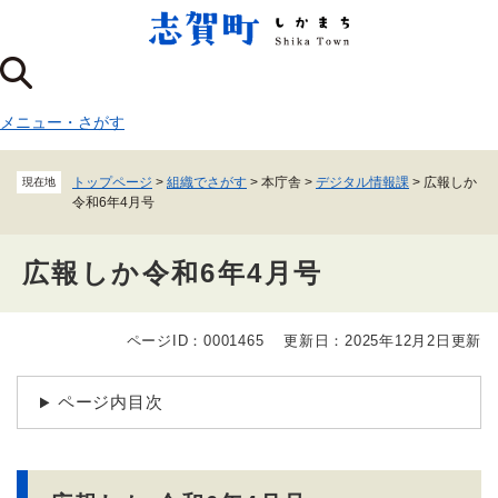
ペ
メニューを飛ばして本文へ
ー
ジ
の
先
メニュー
・
さがす
頭
で
す
トップページ
>
組織でさがす
>
本庁舎
>
デジタル情報課
>
広報しか
現在地
。
令和6年4月号
広報しか令和6年4月号
ページID：0001465
更新日：2025年12月2日更新
本
文
ページ内目次