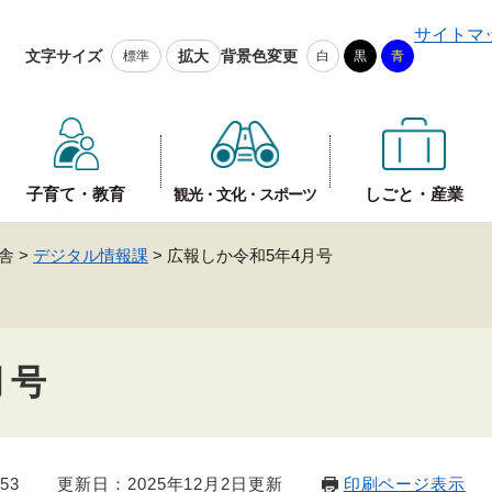
メニューを飛ばして本文へ
サイトマ
文字サイズ
拡大
背景色変更
標準
白
黒
青
子育て・教育
しごと・産業
観光・文化・スポーツ
舎
>
デジタル情報課
>
広報しか令和5年4月号
月号
53
更新日：2025年12月2日更新
印刷ページ表示