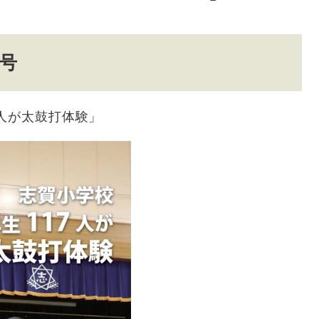
月号
7人が太鼓打体験」