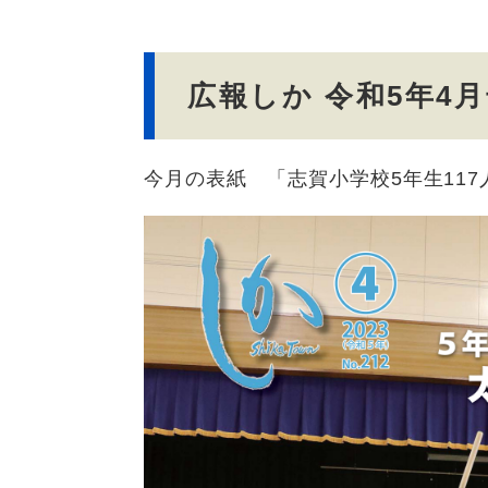
文
広報しか 令和5年4
今月の表紙 「志賀小学校5年生11