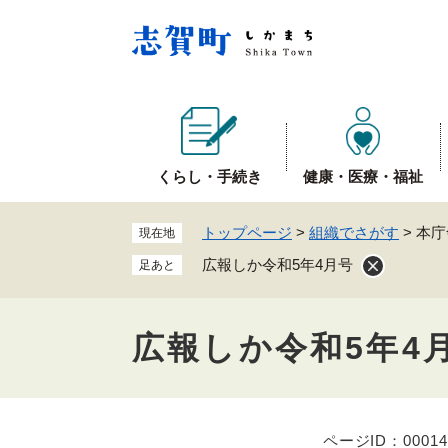
ペ
ー
ジ
の
先
頭
で
くらし・手続き
健康・医療・福祉
す
。
トップページ
>
組織でさがす
>
本庁
現在地
広報しか令和5年4月号
足あと
広報しか令和5年4
ページID：00014
本