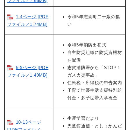
ファイル／7.66MB]
1-4ページ [PDF
令和5年志賀町二十歳の集
ファイル／1.74MB]
い
令和5年消防出初式
自主防災組織に防災資機材
を配備
5-9ページ [PDF
志賀消防署から「STOP！
ファイル／1.49MB]
ガス火災事故」
住民税・所得税の申告案内
子育て世帯生活支援特別給
付金・多子世帯入学祝金
生涯学習だより
10-13ページ
児童館通信・としょかんだ
[PDFファイル／