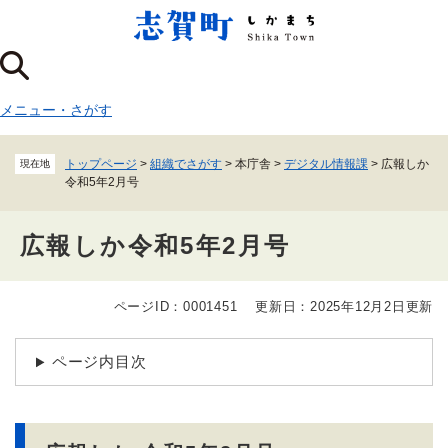
ペ
メニューを飛ばして本文へ
ー
ジ
の
先
メニュー
・
さがす
頭
で
す
トップページ
>
組織でさがす
>
本庁舎
>
デジタル情報課
>
広報しか
現在地
。
令和5年2月号
広報しか令和5年2月号
ページID：0001451
更新日：2025年12月2日更新
本
文
ページ内目次